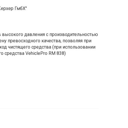
Керхер ГмбХ"
ов высокого давления с производительностью
ену превосходного качества, позволяя при
од чистящего средства (при использовании
 средства VehiclePro RM 838)