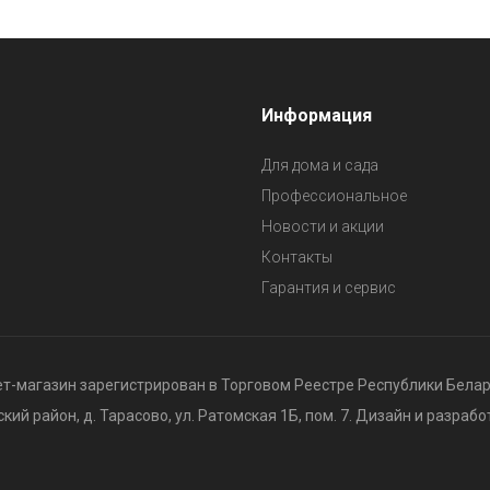
Информация
Для дома и сада
Профессиональное
Новости и акции
Контакты
Гарантия и сервис
т-магазин зарегистрирован в Торговом Реестре Республики Беларус
ий район, д. Тарасово, ул. Ратомская 1Б, пом. 7. Дизайн и разрабо