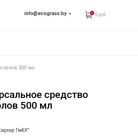
info@ecograss.by
0
0 руб.
и полов 500 мл
рсальное средство
олов 500 мл
Керхер ГмбХ"