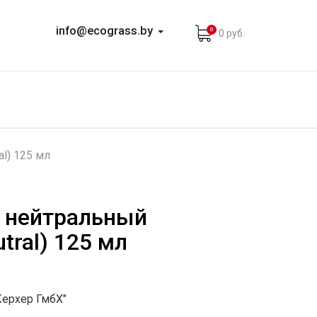
info@ecograss.by
0
0 руб.
l) 125 мл
 нейтральный
tral) 125 мл
Керхер ГмбХ"