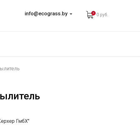
info@ecograss.by
0
0 руб.
пылитель
пылитель
Керхер ГмбХ"