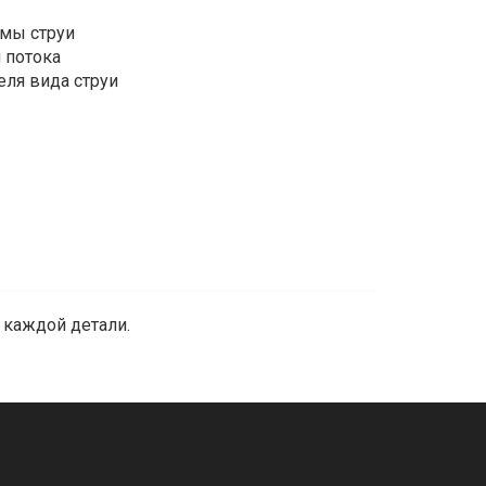
рмы струи
 потока
еля вида струи
 каждой детали.